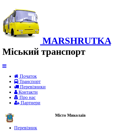
MARSHRUTKA
Міський транспорт
Початок
Транспорт
Перевiзники
Контакти
Про нас
Партнери
Місто Миколаїв
Перевізник