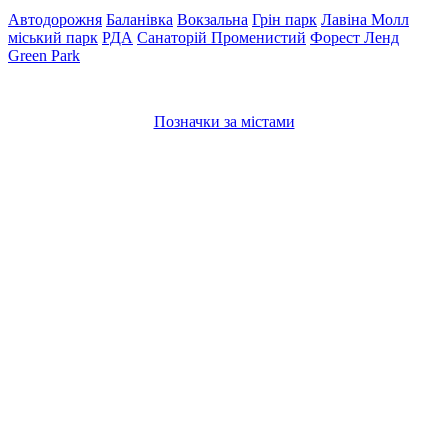
Автодорожня
Баланівка
Вокзальна
Грін парк
Лавіна Молл
міський парк
РДА
Санаторій Променистий
Форест Ленд
Green Park
Позначки за містами